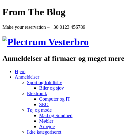
From The Blog
Make your reservation – +30 0123 456789
Anmeldelser af firmaer og meget mere
Hjem
Anmeldelser
Sport og friluftsliv
Biler og sjov
Elektronik
Computer og IT
SEO
Tøj og mode
Mad og Sundhed
Møbler
Arbejde
Ikke kategoriseret