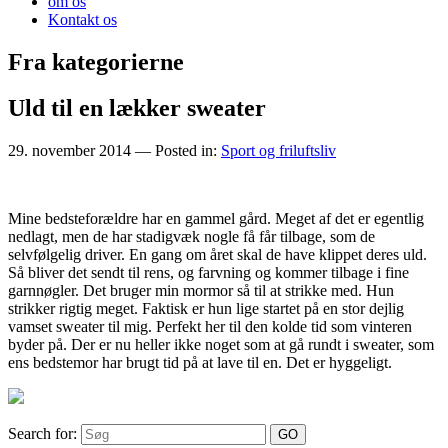
om os
Kontakt os
Fra kategorierne
Uld til en lækker sweater
29. november 2014
— Posted in:
Sport og friluftsliv
Mine bedsteforældre har en gammel gård. Meget af det er egentlig
nedlagt, men de har stadigvæk nogle få får tilbage, som de
selvfølgelig driver. En gang om året skal de have klippet deres uld.
Så bliver det sendt til rens, og farvning og komm
er tilbage i fine
garnnøgler. Det bruger min mormor så til at strikke med. Hun
strikker rigtig meget. Faktisk er hun lige startet på en stor dejlig
vamset sweater til mig. Perfekt her til den kolde tid som vinteren
byder på. Der er nu heller ikke noget som at gå rundt i sweater, som
ens bedstemor har brugt tid på at lave til en. Det er hyggeligt.
Search for: