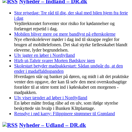
Nyheder – Indland – DR.dk
Stor rejsedag: Tre råd til dig, der skal med bilen hjem fra ferie
i dag
Vejdirektoratet forventer stor risiko for kødannelser og
forlænget rejsetid i dag.
Mobilen bliver mere og mere bandlyst på efterskolerne
Nye efterskolelever møder i dag ind til skrappe regler for
brugen af mobiltelefonen. Det skal styrke fællesskabet blandt
eleverne, lyder begrundelsen.
Ulv jagter en løber i Nordjylland
Hizb ut-Tahrir svarer Morten Bødskov igen
Skolestart betyder madpakkestart: Sådan undgår du, at den
ender i madaffaldsspanden
Hverdagen står og banker på døren, og midt i alt det praktiske
venter den opgave, der kan få selv den mest overskudsagtige
forælder til at stirre tomt ind i køleskabet om morgenen -
madpakken.
Ulv viser tænder ad løber i Nordjylland
En løber måtte fredag råbe ad en ulv, som ifølge styrelse
beskyttede sin hvalp i Bunken Klitplantage.
Rensdyr i rød karry: Filippinere strømmer til Grønland
Nyheder – Udland – DR.dk