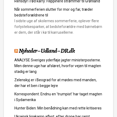
Rensdyr i rød karry: Filippinere strømmer til Grønland
Når sommerferien slutter for mor og far, træder
bedsteforældrene til
I sidste uge af skolernes sommerferie, oplever flere
forlystelsesparker, at bedsteforældre med børnebørn
er dem, der står i kø til karrusellerne.
Nyheder – Udland – DR.dk
ANALYSE Sveriges yderfløje jagter ministerposterne.
Men denne uge har afsløret, hvorfor vejen til magten
stadig er lang
Zelenskyj er i Beograd for at mødes med manden,
der har et ben i begge lejre
Korrespondent: Endnu en 'trumpist' har taget magten
i Sydamerika
Hunter Biden: Min benådning kan med rette kritiseres
Ukrainsk ligakamp aflyst, efter drone har ramt