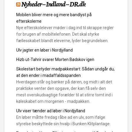
Nyheder – Indland – DR.dk
Mobilen bliver mere og mere bandlyst på
efterskolerne
Nye efterskolelever møder i dag ind til skrappe regler
for brugen af mobiltelefonen. Det skal styrke
fællesskabet blandt eleverne, lyder begrundelsen.
Ulv jagter en løber i Nordjylland
Hizb ut-Tahrir svarer Morten Bødskov igen
Skolestart betyder madpakkestart: Sådan undgår du,
at den ender i madaffaldsspanden
Hverdagen står og banker på døren, og midt i alt det
praktiske venter den opgave, der kan få selv den
mest overskudsagtige forælder til at stirre tomt ind i
køleskabet om morgenen - madpakken.
Ulv viser tænder ad løber i Nordjylland
En løber måtte fredag råbe ad en ulv, som ifølge
styrelse beskyttede sin hvalp i Bunken Klitplantage.