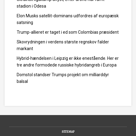
stadion i Odesa
Elon Musks satellit-dominans udfordres af europæisk
satsning
Trump-allieret er taget i ed som Colombias præsident
Skovrydningen i verdens største regnskov falder
markant
Hybrid-hændelsen i Leipzig er ikke enestående. Her er
tre andre formodede russiske hybridangreb i Europa
Domstol standser Trumps projekt om milliarddyr
balsal
SITEMAP