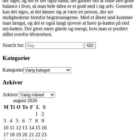
der siger, og det er der også sandt, det gælder om at finde den gode
balance i livet, så man hele tiden er et godt sted i sig selv. Generelt
kan det siges, at det lønner sig at være en person, der ser
mulighederne fremfor begræsningerne. Med et åbent sind kommer
man længst, og det er også langt sjovere at have ja-hatten på end
nej-hatten. Det giver mere glæde og energi, hvis man er positivt
stillet overfor tilværelsen.
Search for:
Kategorier
Kategorier
Arkiver
Arkiver
august 2026
M
Ti
O
To
F
L
S
1
2
3
4
5
6
7
8
9
10
11
12
13
14
15
16
17
18
19
20
21
22
23