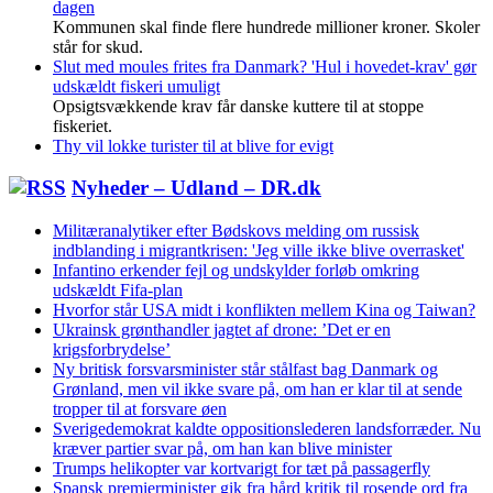
dagen
Kommunen skal finde flere hundrede millioner kroner. Skoler
står for skud.
Slut med moules frites fra Danmark? 'Hul i hovedet-krav' gør
udskældt fiskeri umuligt
Opsigtsvækkende krav får danske kuttere til at stoppe
fiskeriet.
Thy vil lokke turister til at blive for evigt
Nyheder – Udland – DR.dk
Militæranalytiker efter Bødskovs melding om russisk
indblanding i migrantkrisen: 'Jeg ville ikke blive overrasket'
Infantino erkender fejl og undskylder forløb omkring
udskældt Fifa-plan
Hvorfor står USA midt i konflikten mellem Kina og Taiwan?
Ukrainsk grønthandler jagtet af drone: ’Det er en
krigsforbrydelse’
Ny britisk forsvarsminister står stålfast bag Danmark og
Grønland, men vil ikke svare på, om han er klar til at sende
tropper til at forsvare øen
Sverigedemokrat kaldte oppositionslederen landsforræder. Nu
kræver partier svar på, om han kan blive minister
Trumps helikopter var kortvarigt for tæt på passagerfly
Spansk premierminister gik fra hård kritik til rosende ord fra