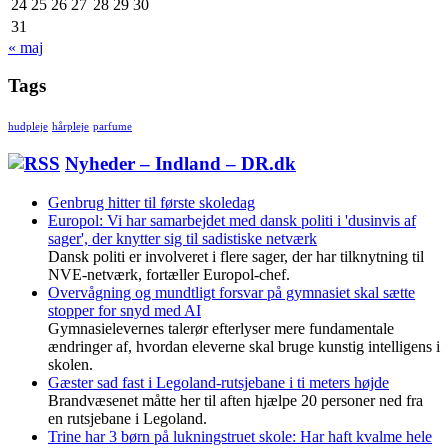
24
25
26
27
28
29
30
31
« maj
Tags
hudpleje
hårpleje
parfume
Nyheder – Indland – DR.dk
Genbrug hitter til første skoledag
Europol: Vi har samarbejdet med dansk politi i 'dusinvis af
sager', der knytter sig til sadistiske netværk
Dansk politi er involveret i flere sager, der har tilknytning til
NVE-netværk, fortæller Europol-chef.
Overvågning og mundtligt forsvar på gymnasiet skal sætte
stopper for snyd med AI
Gymnasielevernes talerør efterlyser mere fundamentale
ændringer af, hvordan eleverne skal bruge kunstig intelligens i
skolen.
Gæster sad fast i Legoland-rutsjebane i ti meters højde
Brandvæsenet måtte her til aften hjælpe 20 personer ned fra
en rutsjebane i Legoland.
Trine har 3 børn på lukningstruet skole: Har haft kvalme hele