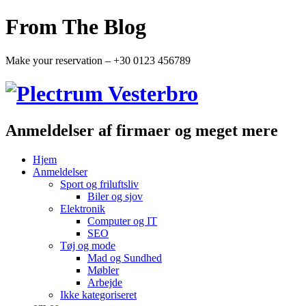
From The Blog
Make your reservation – +30 0123 456789
Anmeldelser af firmaer og meget mere
Hjem
Anmeldelser
Sport og friluftsliv
Biler og sjov
Elektronik
Computer og IT
SEO
Tøj og mode
Mad og Sundhed
Møbler
Arbejde
Ikke kategoriseret