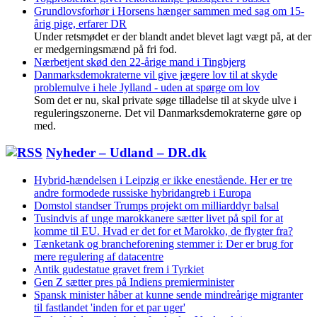
Grundlovsforhør i Horsens hænger sammen med sag om 15-
årig pige, erfarer DR
Under retsmødet er der blandt andet blevet lagt vægt på, at der
er medgerningsmænd på fri fod.
Nærbetjent skød den 22-årige mand i Tingbjerg
Danmarksdemokraterne vil give jægere lov til at skyde
problemulve i hele Jylland - uden at spørge om lov
Som det er nu, skal private søge tilladelse til at skyde ulve i
reguleringszonerne. Det vil Danmarksdemokraterne gøre op
med.
Nyheder – Udland – DR.dk
Hybrid-hændelsen i Leipzig er ikke enestående. Her er tre
andre formodede russiske hybridangreb i Europa
Domstol standser Trumps projekt om milliarddyr balsal
Tusindvis af unge marokkanere sætter livet på spil for at
komme til EU. Hvad er det for et Marokko, de flygter fra?
Tænketank og brancheforening stemmer i: Der er brug for
mere regulering af datacentre
Antik gudestatue gravet frem i Tyrkiet
Gen Z sætter pres på Indiens premierminister
Spansk minister håber at kunne sende mindreårige migranter
til fastlandet 'inden for et par uger'