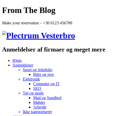
From The Blog
Make your reservation – +30 0123 456789
Anmeldelser af firmaer og meget mere
Hjem
Anmeldelser
Sport og friluftsliv
Biler og sjov
Elektronik
Computer og IT
SEO
Tøj og mode
Mad og Sundhed
Møbler
Arbejde
Ikke kategoriseret