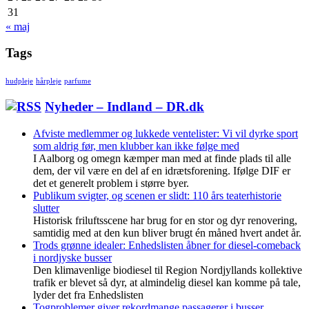
31
« maj
Tags
hudpleje
hårpleje
parfume
Nyheder – Indland – DR.dk
Afviste medlemmer og lukkede ventelister: Vi vil dyrke sport
som aldrig før, men klubber kan ikke følge med
I Aalborg og omegn kæmper man med at finde plads til alle
dem, der vil være en del af en idrætsforening. Ifølge DIF er
det et generelt problem i større byer.
Publikum svigter, og scenen er slidt: 110 års teaterhistorie
slutter
Historisk friluftsscene har brug for en stor og dyr renovering,
samtidig med at den kun bliver brugt én måned hvert andet år.
Trods grønne idealer: Enhedslisten åbner for diesel-comeback
i nordjyske busser
Den klimavenlige biodiesel til Region Nordjyllands kollektive
trafik er blevet så dyr, at almindelig diesel kan komme på tale,
lyder det fra Enhedslisten
Togproblemer giver rekordmange passagerer i busser