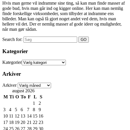
Hvis man gerne vil indramme sine ting, så kan man finde masser af
gode bud, hvis man går ind og kigger online. Her kan man nemlig
finde forskellige virksomheder, som tilbyder at indramme ens
billeder. Man kan også få gjort noget andet ved dem, hvis man
hellere vil det. Der er nemlig masser af gode ideer og muligheder,
når man gør sådan.
Search for:
Kategorier
Kategorier
Arkiver
Arkiver
august 2026
M
Ti
O
To
F
L
S
1
2
3
4
5
6
7
8
9
10
11
12
13
14
15
16
17
18
19
20
21
22
23
24
25
26
27
28
29
30