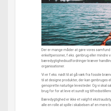
Der er mange måder at gøre vores samfund m
enkeltpersoner, f.eks. genbrug eller mindre 
bæredygtighedsudfordringer kræver handling
organisationer.
Vi er f.eks. nødt til at gå væk fra fossile bræ
til at designe produkter, der kan genbruges el
genoprette naturlige levesteder. Og vi skal sø
brug for for at leve et sundt og tilfredsstillend
Bæredygtighed er ikke et valgfrit ekstraudsty
alle en rolle at spille i skabelsen af en mere