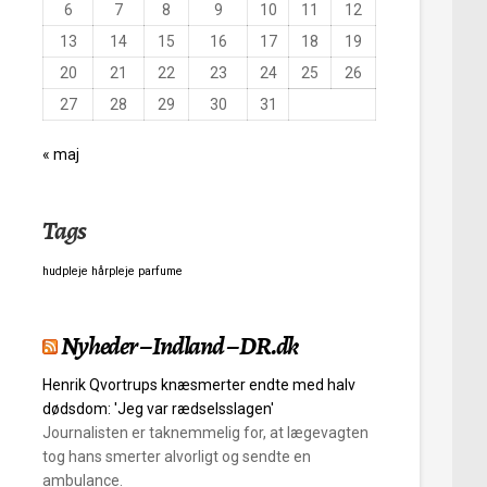
6
7
8
9
10
11
12
13
14
15
16
17
18
19
20
21
22
23
24
25
26
27
28
29
30
31
« maj
Tags
hudpleje
hårpleje
parfume
Nyheder – Indland – DR.dk
Henrik Qvortrups knæsmerter endte med halv
dødsdom: 'Jeg var rædselsslagen'
Journalisten er taknemmelig for, at lægevagten
tog hans smerter alvorligt og sendte en
ambulance.