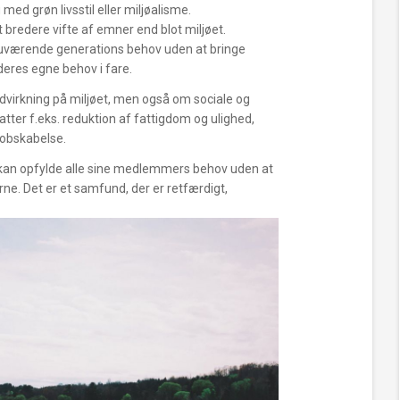
ed grøn livsstil eller miljøalisme.
bredere vifte af emner end blot miljøet.
uværende generations behov uden at bringe
deres egne behov i fare.
ndvirkning på miljøet, men også om sociale og
er f.eks. reduktion af fattigdom og ulighed,
jobskabelse.
kan opfylde alle sine medlemmers behov uden at
e. Det er et samfund, der er retfærdigt,