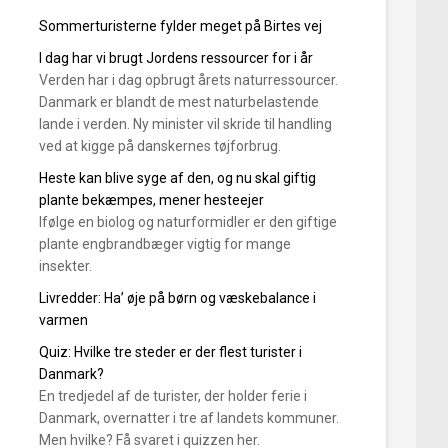
Sommerturisterne fylder meget på Birtes vej
I dag har vi brugt Jordens ressourcer for i år
Verden har i dag opbrugt årets naturressourcer.
Danmark er blandt de mest naturbelastende
lande i verden. Ny minister vil skride til handling
ved at kigge på danskernes tøjforbrug.
Heste kan blive syge af den, og nu skal giftig
plante bekæmpes, mener hesteejer
Ifølge en biolog og naturformidler er den giftige
plante engbrandbæger vigtig for mange
insekter.
Livredder: Ha’ øje på børn og væskebalance i
varmen
Quiz: Hvilke tre steder er der flest turister i
Danmark?
En tredjedel af de turister, der holder ferie i
Danmark, overnatter i tre af landets kommuner.
Men hvilke? Få svaret i quizzen her.