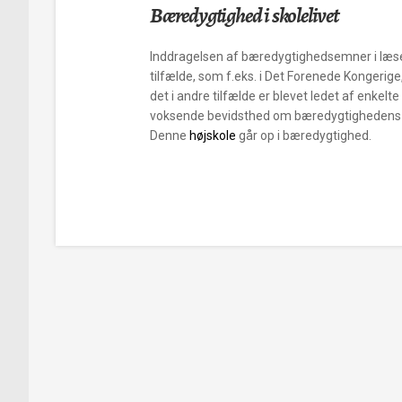
Bæredygtighed i skolelivet
Inddragelsen af bæredygtighedsemner i læsep
tilfælde, som f.eks. i Det Forenede Kongerige
det i andre tilfælde er blevet ledet af enkelte
voksende bevidsthed om bæredygtighedens 
Denne
højskole
går op i bæredygtighed.