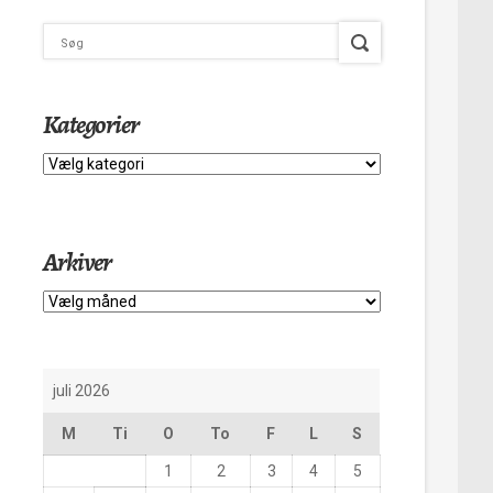
Kategorier
Kategorier
Arkiver
Arkiver
juli 2026
M
Ti
O
To
F
L
S
1
2
3
4
5